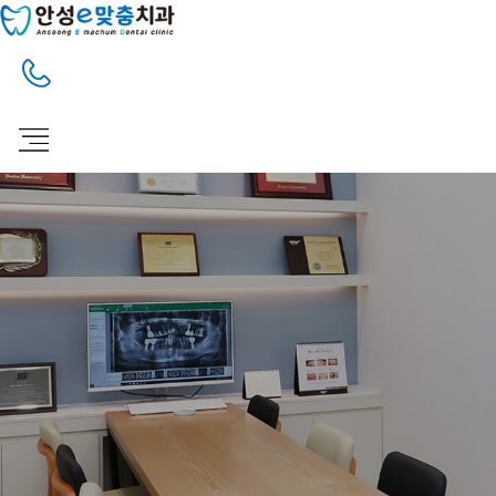
안성 아양지구의 치과 주치의 안성e맞춤치과
간편상담