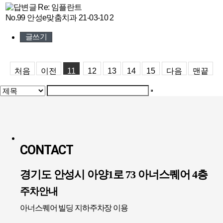
Re: 임플란트
-
No.99
안성e맞춤치과
21-03-10
2
글쓰기
처음
이전
11
12
13
14
15
다음
맨끝
CONTACT
경기도 안성시 아양1로 73 아너스퀘어 4층
주차안내
아너스퀘어 빌딩 지하주차장 이용