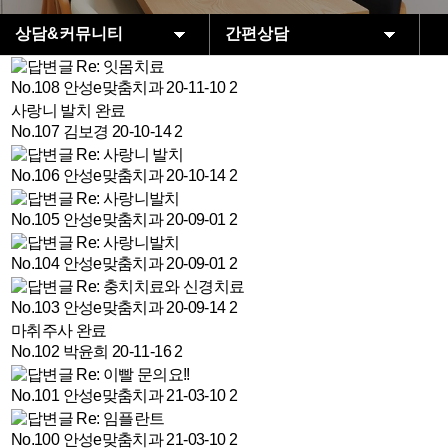
상담&커뮤니티
간편상담
Re: 잇몸치료
-
안성e맞춤치과
간편상담
No.108
안성e맞춤치과
20-11-10
2
사랑니 발치
완료
임플란트
공지사항
No.107
김보경
20-10-14
2
심미치료
카톡상담
Re: 사랑니 발치
-
No.106
안성e맞춤치과
20-10-14
2
일반치료
네이버예약
Re: 사랑니발치
-
No.105
안성e맞춤치과
20-09-01
2
상담&커뮤니티
전후사진
Re: 사랑니발치
-
No.104
안성e맞춤치과
20-09-01
2
치료후기
Re: 충치치료와 신경치료
-
No.103
안성e맞춤치과
20-09-14
2
환자분과 함께
마취주사
완료
No.102
박윤희
20-11-16
2
Re: 이빨 문의요!!
-
No.101
안성e맞춤치과
21-03-10
2
Re: 임플란트
-
No.100
안성e맞춤치과
21-03-10
2