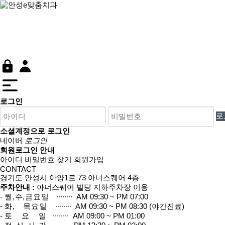
안성e맞춤치과
임플란트
심미치료
일반치료
상담&커뮤니티
로그인
소셜계정으로 로그인
네이버
로그인
회원로그인 안내
아이디 비밀번호 찾기
회원가입
CONTACT
경기도 안성시 아양1로 73 아너스퀘어 4층
주차안내 :
아너스퀘어 빌딩 지하주차장 이용
-
월,수,금요일
∙∙∙∙∙∙∙∙ AM 09:30 ~ PM 07:00
-
화, 목요일
∙∙∙∙∙∙∙∙ AM 09:30 ~ PM 08:30 (야간진료)
-
토 요 일
∙∙∙∙∙∙∙∙ AM 09:00 ~ PM 01:00