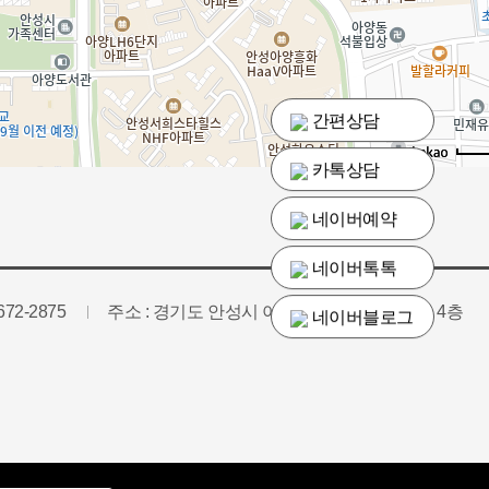
간편상담
카톡상담
로드뷰
길찾기
지도 
네이버예약
네이버톡톡
네이버블로그
-672-2875
주소 : 경기도 안성시 아양1로 73 아너스퀘어 4층