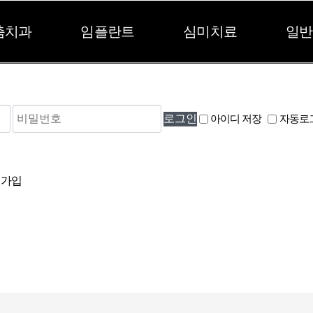
춤치과
임플란트
심미치료
일반
아이디 저장
자동로
가입