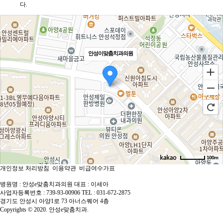
다.
안성이맞춤치과의원
100m
개인정보 처리방침
이용약관
비급여수가표
로드뷰
길찾기
지도 크게 보기
병원명 : 안성e맞춤치과의원
대표 : 이세아
사업자등록번호 : 739-93-00906
TEL : 031-672-2875
경기도 안성시 아양1로 73 아너스퀘어 4층
Copyrights © 2020. 안성e맞춤치과.