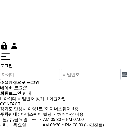
안성e맞춤치과
임플란트
심미치료
일반치료
상담&커뮤니티
로그인
소셜계정으로 로그인
네이버
로그인
회원로그인 안내
아이디 비밀번호 찾기
회원가입
CONTACT
경기도 안성시 아양1로 73 아너스퀘어 4층
주차안내 :
아너스퀘어 빌딩 지하주차장 이용
-
월,수,금요일
∙∙∙∙∙∙∙∙ AM 09:30 ~ PM 07:00
-
화, 목요일
∙∙∙∙∙∙∙∙ AM 09:30 ~ PM 08:30 (야간진료)