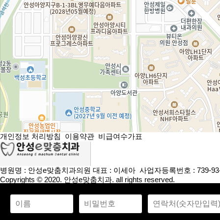
개인정보 처리방침
이용약관
비급여수가표
병원명 : 안성e맞춤치과의원
대표 : 이세아
사업자등록번호 : 739-93-
Copyrights © 2020. 안성e맞춤치과. all rights reserved.
간편상담
카톡상담
네이버예약
네이버톡톡
네이