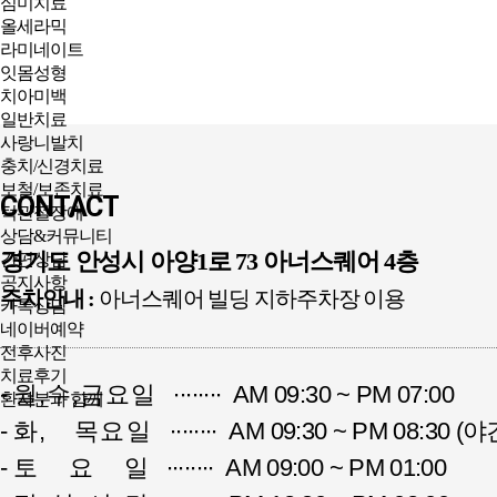
심미치료
올세라믹
라미네이트
잇몸성형
치아미백
일반치료
사랑니발치
충치/신경치료
보철/보존치료
CONTACT
턱관절장애
상담&커뮤니티
경기도 안성시 아양1로 73 아너스퀘어 4층
간편상담
공지사항
주차안내 :
아너스퀘어 빌딩 지하주차장 이용
카톡상담
네이버예약
전후사진
치료후기
-
월,수,금요일
∙∙∙∙∙∙∙∙ AM 09:30 ~ PM 07:00
환자분과 함께
-
화, 목요일
∙∙∙∙∙∙∙∙ AM 09:30 ~ PM 08:30 
-
토 요 일
∙∙∙∙∙∙∙∙ AM 09:00 ~ PM 01:00