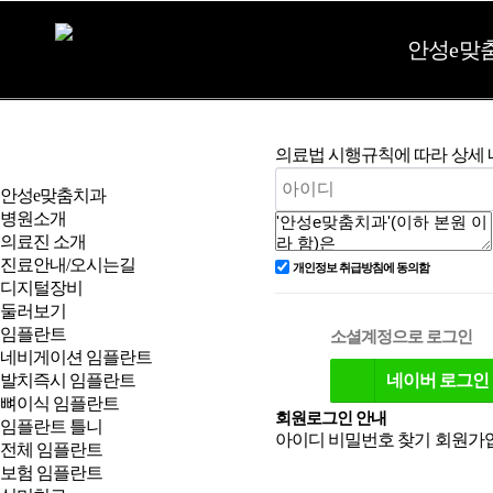
안성e맞
의료법 시행규칙에 따라 상세 
안성e맞춤치과
병원소개
의료진 소개
진료안내/오시는길
개인정보 취급방침에 동의함
디지털장비
둘러보기
임플란트
소셜계정으로 로그인
네비게이션 임플란트
네이버
로그인
발치즉시 임플란트
뼈이식 임플란트
회원로그인 안내
임플란트 틀니
아이디 비밀번호 찾기
회원가
전체 임플란트
보험 임플란트