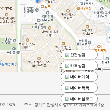
간편상담
카톡상담
로드뷰
길찾기
지도 
네이버예약
네이버톡톡
네이버블로그
-672-2875
주소 : 경기도 안성시 아양1로 73 아너스퀘어 4층