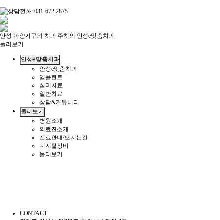
안성 아양지구의 치과 주치의 안성e맞춤치과
둘러보기
안성e맞춤치과
안성e맞춤치과
임플란트
심미치료
일반치료
상담&커뮤니티
둘러보기
병원소개
의료진소개
진료안내/오시는길
디지털장비
둘러보기
CONTACT