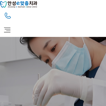
안성 아양지구의 치과 주치의 안성e맞춤치과
치아미백