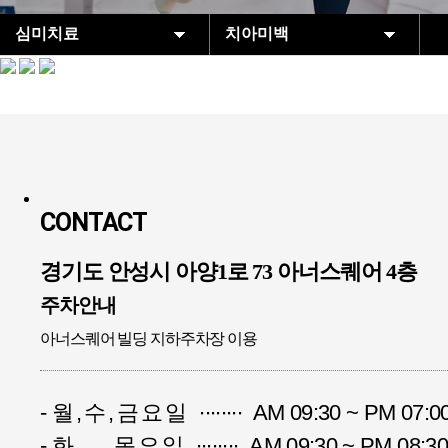
심미치료
치아미백
안성e맞춤치과
올세라믹
임플란트
라미네이트
심미치료
잇몸성형
일반치료
치아미백
CONTACT
상담&커뮤니티
경기도 안성시 아양1로 73 아너스퀘어 4층
주차안내
아너스퀘어 빌딩 지하주차장 이용
-
월,수,금요일
∙∙∙∙∙∙∙∙ AM 09:30 ~ PM 07:0
-
화, 목요일
∙∙∙∙∙∙∙∙ AM 09:30 ~ PM 0