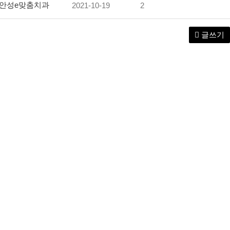
안성e맞춤치과
2021-10-19
2
-
글쓰기