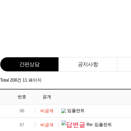
간편상담
간편상담
공지사항
공지사항
Total 208건
11 페이지
번호
공개
임플란트
88
비공개
Re: 임플란트
87
비공개