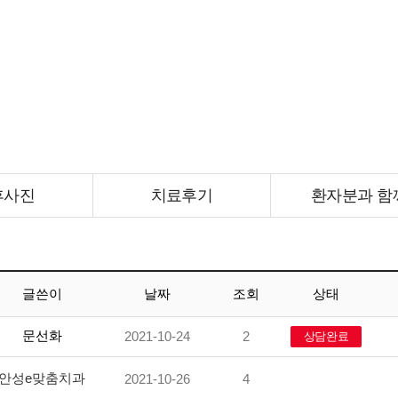
후사진
치료후기
환자분과 함
후사진
치료후기
환자분과 함
글쓴이
날짜
조회
상태
문선화
2021-10-24
2
상담완료
안성e맞춤치과
2021-10-26
4
-